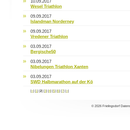
10.09.2017
Wesel Triathlon
09.09.2017
Islandman Norderney
09.09.2017
Vredener Triathlon
03.09.2017
Bergische50
03.09.2017
Nibelungen Triathlon Xanten
03.09.2017
SWD Halbmarathon auf der Kö
[
<
] [
1
] [
2
] [
3
] [
4
] [
5
] [
6
] [
7
] [
>
]
© 2026 Frielingsdorf Daten