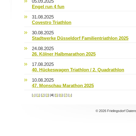
05.09.2025
Engel run 4 fun
31.08.2025
Covestro Triathlon
30.08.2025
Stadtwerke Düsseldorf Familientriathlon 2025
24.08.2025
26. Kölner Halbmarathon 2025
17.08.2025
40. Hückeswagen Triathlon / 2. Quadrathlon
10.08.2025
47. Monschau Marathon 2025
[
<
] [
1
] [
2
] [
3
] [
4
] [
5
] [
6
] [
7
] [
>
]
© 2026 Frielingsdorf Daten